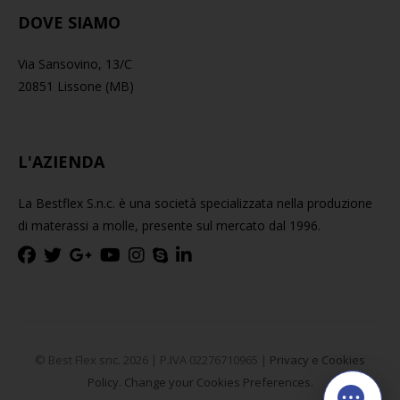
DOVE SIAMO
Via Sansovino, 13/C
20851 Lissone (MB)
L'AZIENDA
La Bestflex S.n.c. è una società specializzata nella produzione
di materassi a molle, presente sul mercato dal 1996.
© Best Flex snc. 2026 | P.IVA 02276710965 |
Privacy e Cookies
Policy.
Change your Cookies Preferences.