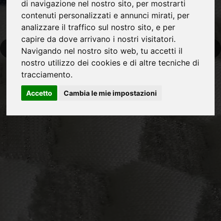
Best
di navigazione nel nostro sito, per mostrarti
contenuti personalizzati e annunci mirati, per
Flex
analizzare il traffico sul nostro sito, e per
capire da dove arrivano i nostri visitatori.
Fabbrica artigiana materassi
Navigando nel nostro sito web, tu accetti il
​​​​​​​di ogni tipo e misura
nostro utilizzo dei cookies e di altre tecniche di
tracciamento.
Accetto
Cambia le mie impostazioni