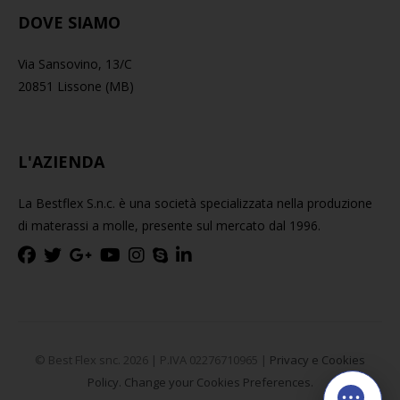
DOVE SIAMO
Via Sansovino, 13/C
20851 Lissone (MB)
L'AZIENDA
La Bestflex S.n.c. è una società specializzata nella produzione
di materassi a molle, presente sul mercato dal 1996.
© Best Flex snc. 2026 | P.IVA 02276710965 |
Privacy e Cookies
Policy.
Change your Cookies Preferences.