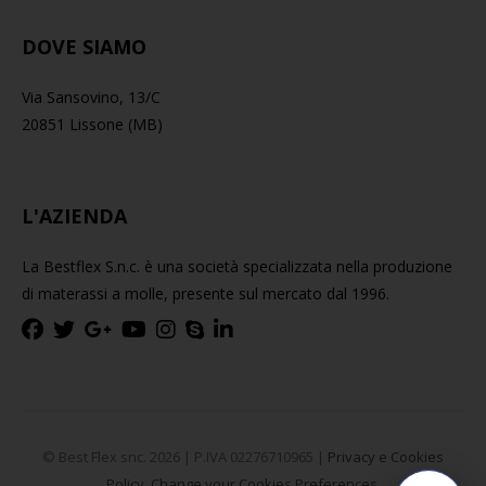
DOVE SIAMO
Via Sansovino, 13/C
20851 Lissone (MB)
L'AZIENDA
La Bestflex S.n.c. è una società specializzata nella produzione
di materassi a molle, presente sul mercato dal 1996.
© Best Flex snc. 2026 | P.IVA 02276710965 |
Privacy e Cookies
Policy.
Change your Cookies Preferences.