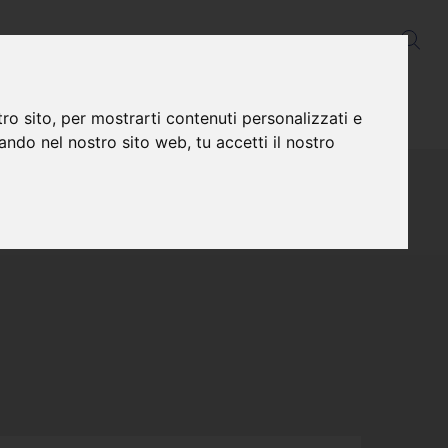
SSI
CUSCINI
TESSUTI
CONTATTI
ro sito, per mostrarti contenuti personalizzati e
gando nel nostro sito web, tu accetti il nostro